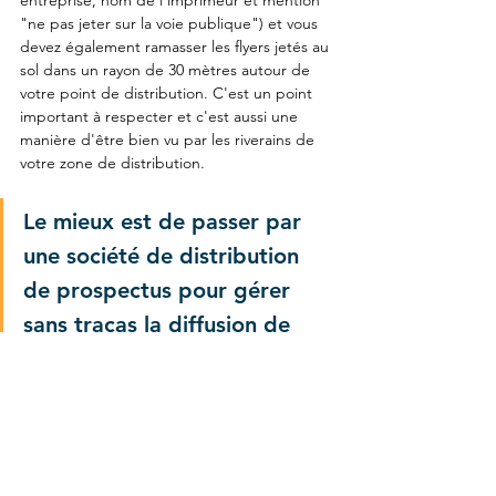
entreprise, nom de l'imprimeur et mention 
"ne pas jeter sur la voie publique") et vous 
devez également ramasser les flyers jetés au 
sol dans un rayon de 30 mètres autour de 
votre point de distribution. C'est un point 
important à respecter et c'est aussi une 
manière d'être bien vu par les riverains de 
votre zone de distribution.
Le mieux est de passer par 
une société de distribution 
de prospectus pour gérer 
sans tracas la diffusion de 
vos tracts et flyers dans 
toute la France ! C'est 
justement notre cas. 
Contactez Rapid Distrib pour 